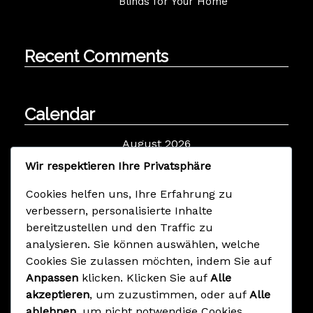
Blinds for Your Home
Recent Comments
Calendar
August 2026
M
D
M
D
F
S
S
Wir respektieren Ihre Privatsphäre
1
2
Cookies helfen uns, Ihre Erfahrung zu
3
4
5
6
7
8
9
verbessern, personalisierte Inhalte
10
11
12
13
14
15
16
bereitzustellen und den Traffic zu
17
18
19
20
21
22
23
analysieren. Sie können auswählen, welche
24
25
26
27
28
29
30
Cookies Sie zulassen möchten, indem Sie auf
Anpassen
klicken. Klicken Sie auf
Alle
31
akzeptieren
, um zuzustimmen, oder auf
Alle
ablehnen
, um nicht notwendige Cookies