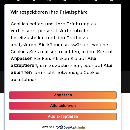
1
2
Wir respektieren Ihre Privatsphäre
3
4
5
6
7
8
9
10
11
12
13
14
15
16
Cookies helfen uns, Ihre Erfahrung zu
verbessern, personalisierte Inhalte
17
18
19
20
21
22
23
bereitzustellen und den Traffic zu
24
25
26
27
28
29
30
analysieren. Sie können auswählen, welche
31
Cookies Sie zulassen möchten, indem Sie auf
Anpassen
klicken. Klicken Sie auf
Alle
« Mai
akzeptieren
, um zuzustimmen, oder auf
Alle
ablehnen
, um nicht notwendige Cookies
Copyright 2026 umzuege-patrick-ernst.de | Alle
abzulehnen.
Rechte vorbehalten | Entworfen von
Softcrust
Anpassen
Alle ablehnen
Alle akzeptieren
Powered by